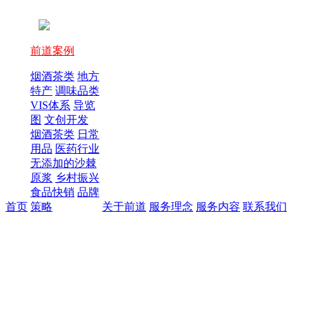
前道案例
烟酒茶类
地方
特产
调味品类
VIS体系
导览
图
文创开发
烟酒茶类
日常
用品
医药行业
无添加的沙棘
原浆
乡村振兴
食品快销
品牌
首页
策略
关于前道
服务理念
服务内容
联系我们