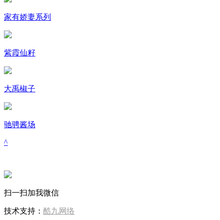
家有娇妻系列
紫霞仙籽
大禹椒子
驰骋酱场
^
扫一扫加我微信
技术支持：
酷九网络