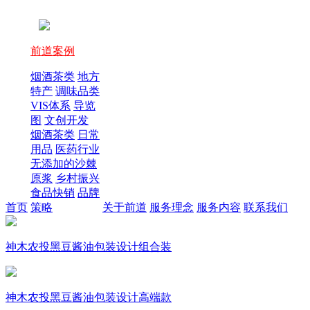
前道案例
烟酒茶类
地方
特产
调味品类
VIS体系
导览
图
文创开发
烟酒茶类
日常
用品
医药行业
无添加的沙棘
原浆
乡村振兴
食品快销
品牌
首页
策略
关于前道
服务理念
服务内容
联系我们
神木农投黑豆酱油包装设计组合装
神木农投黑豆酱油包装设计高端款