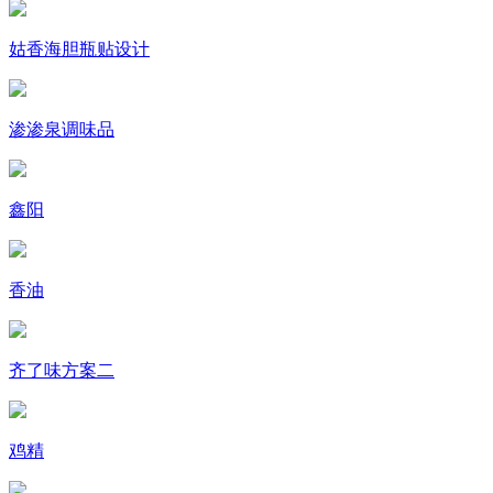
姑香海胆瓶贴设计
渗渗泉调味品
鑫阳
香油
齐了味方案二
鸡精