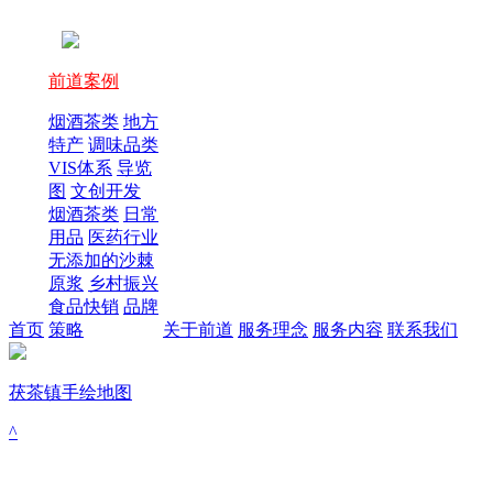
前道案例
烟酒茶类
地方
特产
调味品类
VIS体系
导览
图
文创开发
烟酒茶类
日常
用品
医药行业
无添加的沙棘
原浆
乡村振兴
食品快销
品牌
首页
策略
关于前道
服务理念
服务内容
联系我们
茯茶镇手绘地图
^