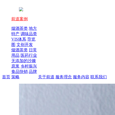
前道案例
烟酒茶类
地方
特产
调味品类
VIS体系
导览
图
文创开发
烟酒茶类
日常
用品
医药行业
无添加的沙棘
原浆
乡村振兴
食品快销
品牌
首页
策略
关于前道
服务理念
服务内容
联系我们