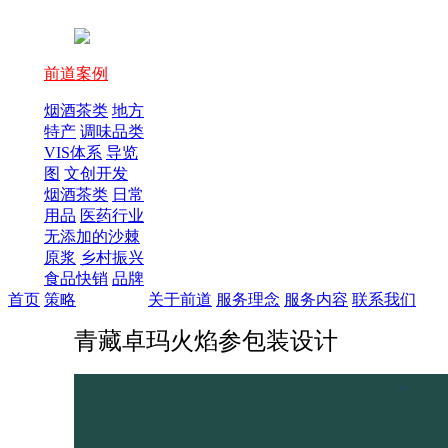
前道案例
烟酒茶类
地方
特产
调味品类
VIS体系
导览
图
文创开发
烟酒茶类
日常
用品
医药行业
无添加的沙棘
原浆
乡村振兴
食品快销
品牌
首页
策略
关于前道
服务理念
服务内容
联系我们
青藏卓玛火焰参包装设计